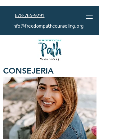
678-765-9291
info@freedompathcounseling.org
CONSEJERIA
Disponible en Español
Tomar la decisión de ir a una consejería es un
paso grande para la mayoría de las personas.
En el mundo digital en el que vivimos hoy, es
difícil encontrar un lugar seguro donde
podamos compartir nuestros más profundos
pensamientos, sentimientos y dificultades.