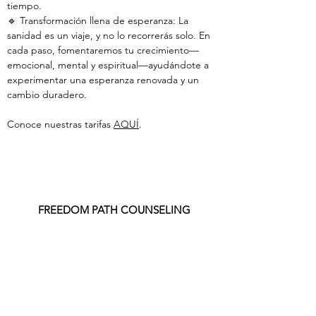
tiempo.
🔹 Transformación llena de esperanza: La
sanidad es un viaje, y no lo recorrerás solo. En
cada paso, fomentaremos tu crecimiento—
emocional, mental y espiritual—ayudándote a
experimentar una esperanza renovada y un
cambio duradero.
Conoce nuestras tarifas
AQUÍ
.
FREEDOM PATH COUNSELING
678-765-9291
1431 Riverside Pkwy, Suite A
Lawrenceville, GA 30043